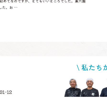
は初めてなのですが、とてもいいところでした。兼六園
した。お …
\ 私たち
1-12